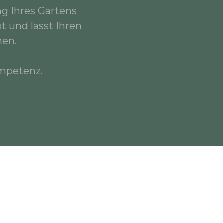
ng Ihres Gartens
 und lässt Ihren
hen.
ompetenz.