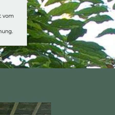
it vom
hung.
r