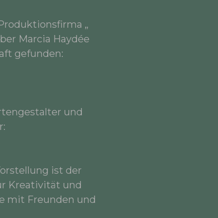
Produktionsfirma „
über Marcia Haydée
aft gefunden:
rtengestalter und
r:
.
orstellung ist der
r Kreativität und
te mit Freunden und