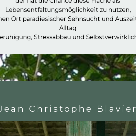
der hat die Chance diese Fläche als
Lebensentfaltungsmöglichkeit zu nutzen,
inen Ort paradiesischer Sehnsucht und Ausze
Alltag
Beruhigung, Stressabbau und Selbstverwirklic
Jean Christophe Blavie