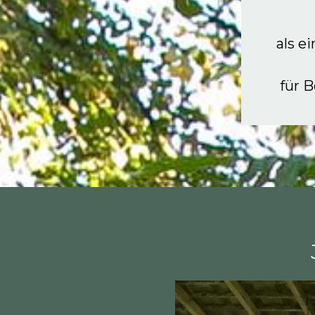
als e
für 