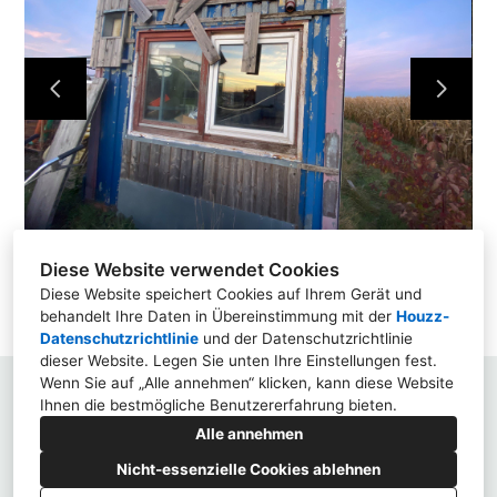
ÜBER UNS
PROJEKTE
KONTAKT
Diese Website verwendet Cookies
Diese Website speichert Cookies auf Ihrem Gerät und
behandelt Ihre Daten in Übereinstimmung mit der
Houzz-
Datenschutzrichtlinie
und der
Datenschutzrichtlinie
dieser Website
. Legen Sie unten Ihre Einstellungen fest.
Wenn Sie auf „Alle annehmen“ klicken, kann diese Website
Parasolstraße 12, 70599 Stuttgart
Ihnen die bestmögliche Benutzererfahrung bieten.
0711 4791779
Alle annehmen
info@moving-angel.com
Nicht-essenzielle Cookies ablehnen